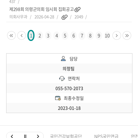
437
제298회 의령군의회 임시회 집회공고
의회사무과
2026-04-28
2049
2
3
4
5
6
7
8
9
10
1
담당
의정팀
연락처
055-570-2073
최종수정일
2023-01-18
국민건강보험공단
NPS국민연금
안