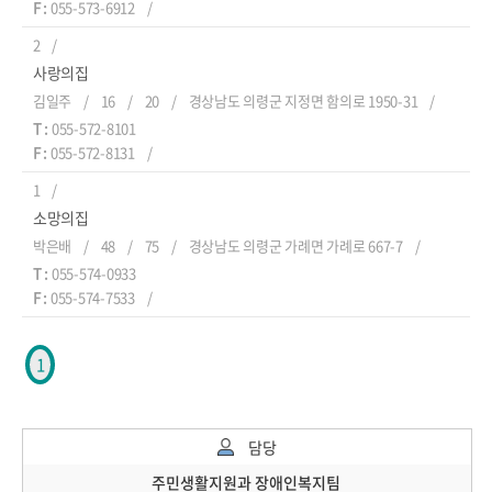
F :
055-573-6912
2
사랑의집
김일주
16
20
경상남도 의령군 지정면 함의로 1950-31
T :
055-572-8101
F :
055-572-8131
1
소망의집
박은배
48
75
경상남도 의령군 가례면 가례로 667-7
T :
055-574-0933
F :
055-574-7533
1
담당
주민생활지원과 장애인복지팀