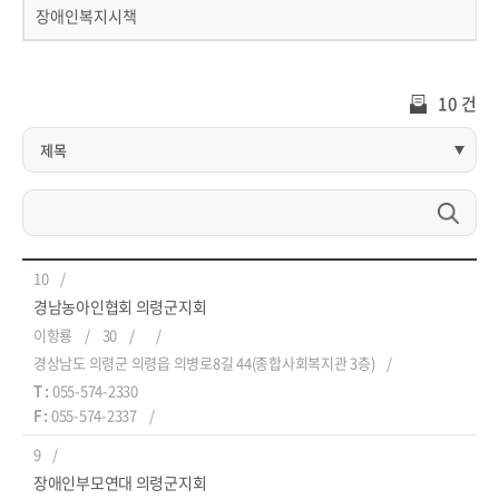
장애인복지시책
10 건
10
경남농아인협회 의령군지회
이항룡
30
경상남도 의령군 의령읍 의병로8길 44(종합사회복지관 3층)
T :
055-574-2330
F :
055-574-2337
9
장애인부모연대 의령군지회