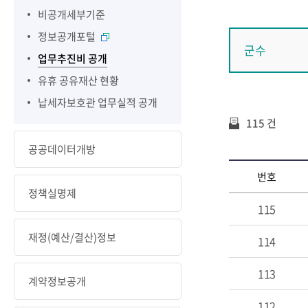
비공개세부기준
정보공개포털
군수
업무추진비 공개
유휴 공유재산 현황
납세자보호관 업무실적 공개
115 건
공공데이터개방
번호
정책실명제
115
재정(예산/결산)정보
114
113
계약정보공개
112