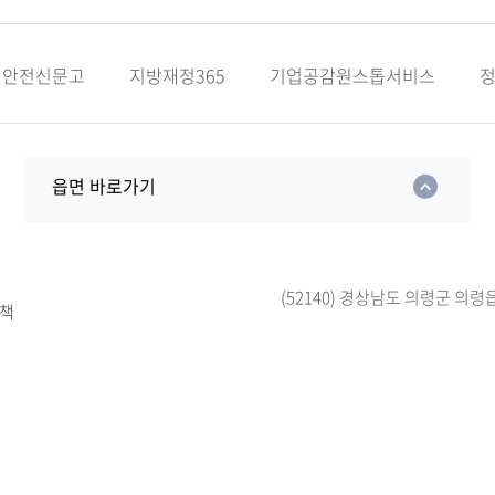
안전신문고
지방재정365
기업공감원스톱서비스
읍면 바로가기
(52140) 경상남도 의령군 의령
책