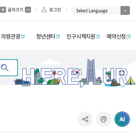
글자크기
로그인
의령관광
청년센터
인구시책지원
예약신청