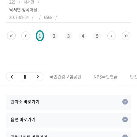
225
낙서면
낙서면 정곡마을
2007-04-04
6568
2
3
4
5
1
국민건강보험공단
NPS국민연금
안
관과소 바로가기
읍면 바로가기