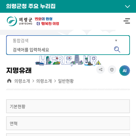
의령군청 주요 누리집
지명유래
의령소개
의령소개
일반현황
기본현황
연혁