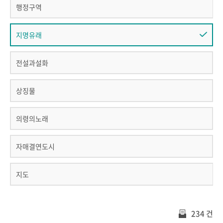
행정구역
지명유래
전설과설화
상징물
의령의노래
자매결연도시
지도
234 건