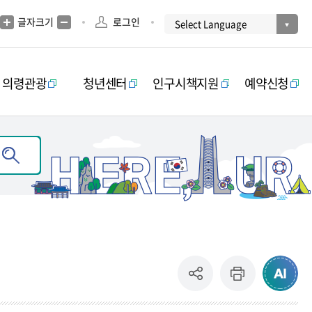
글자크기
로그인
의령관광
청년센터
인구시책지원
예약신청