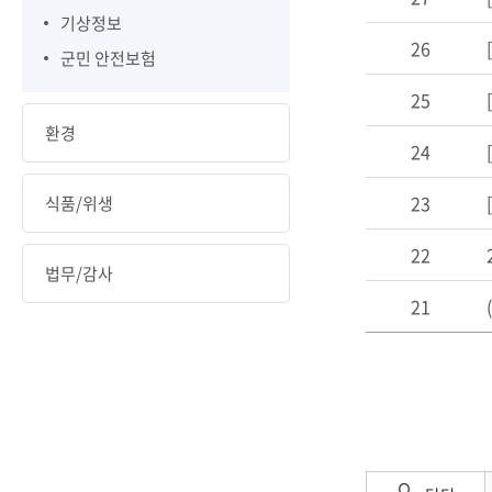
기상정보
26
군민 안전보험
25
환경
24
23
식품/위생
22
법무/감사
21