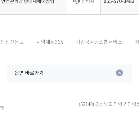
안전관리과 중대재해예방팀
연락처
055-570-3482
안전신문고
지방재정365
기업공감원스톱서비스
읍면 바로가기
(52140) 경상남도 의령군 의령
책