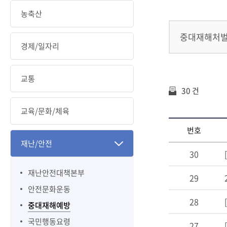
농축산
중대재해처
경제/일자리
교통
30 건
교육/문화/체육
번호
재난/안전
30
재난안전대책본부
29
안전문화운동
28
중대재해예방
국민행동요령
27