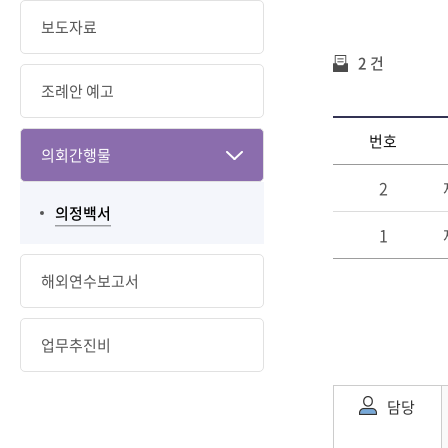
보도자료
2 건
조례안 예고
번호
의회간행물
2
의정백서
1
해외연수보고서
업무추진비
담당