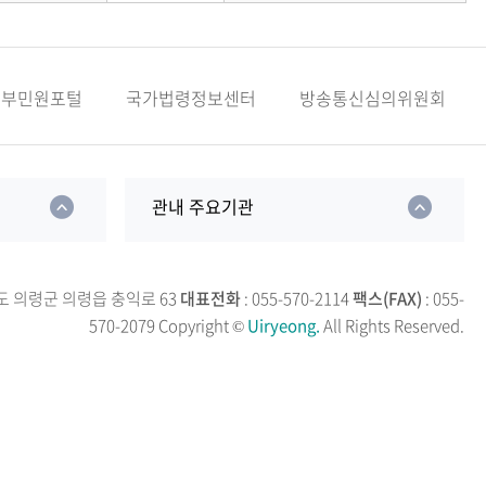
정부민원포털
국가법령정보센터
방송통신심의위원회
관내 주요기관
남도 의령군 의령읍 충익로 63
대표전화
: 055-570-2114
팩스(FAX)
: 055-
570-2079
Copyright ©
Uiryeong.
All Rights Reserved.