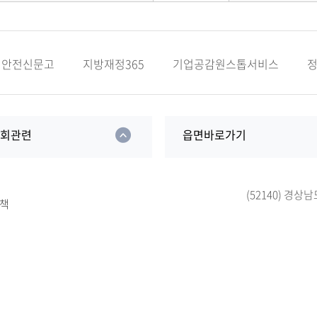
안전신문고
지방재정365
기업공감원스톱서비스
의회관련
읍면바로가기
(52140) 경상
책