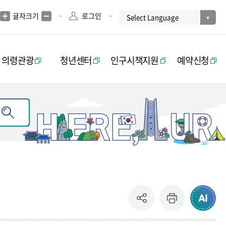
글자크기
로그인
의령관광
청년센터
인구시책지원
예약신청