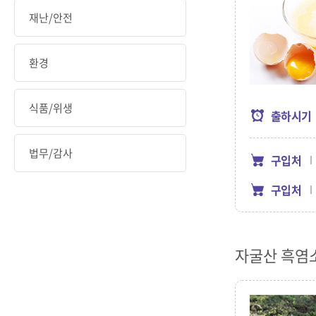
재난/안전
환경
식품/위생
출하시기
법무/감사
구입처
구입처
자굴산 흑염