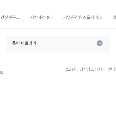
안전신문고
지방재정365
기업공감원스톱서비스
읍면 바로가기
(52140) 경상남도 의령군 의령
책