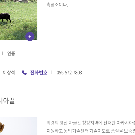
흑염소이다.
+
연중
전화번호
이상석
055-572-7803
시아꿀
의령의 명산 자굴산 청정지역에 산재한 아카시아꽃
지원하고 농업기술센터 기술지도로 품질을 보증관