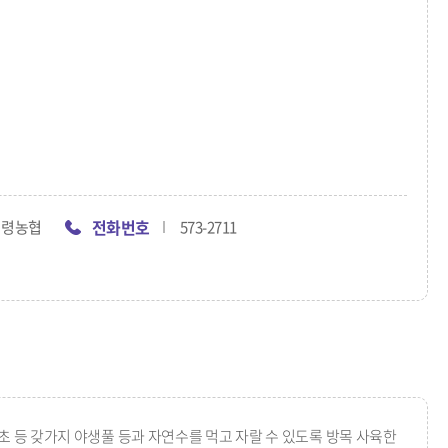
전화번호
의령농협
573-2711
 등 갖가지 야생풀 등과 자연수를 먹고 자랄 수 있도록 방목 사육한