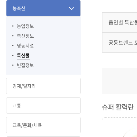
농축산
읍면별 특산
농업정보
축산정보
공동브랜드 
영농시설
특산물
빈집정보
경제/일자리
슈퍼 활력란
교통
교육/문화/체육