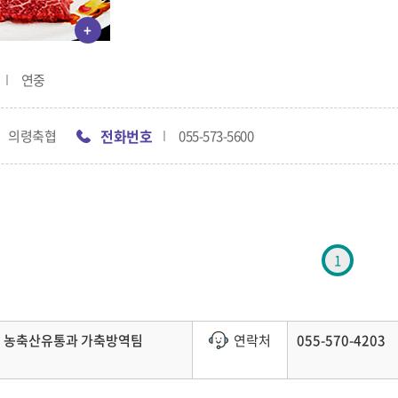
+
연중
전화번호
의령축협
055-573-5600
1
농축산유통과 가축방역팀
연락처
055-570-4203