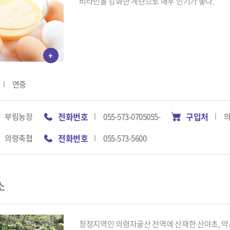
비타민을 강화한 계란으로 매우 인기가 좋다.
+
연중
전화번호
구입처
부림농장
055-573-0705055-
전화번호
의령축협
055-573-5600
소
청정지역인 의령자굴산 전역에 산재한 산야초, 약초