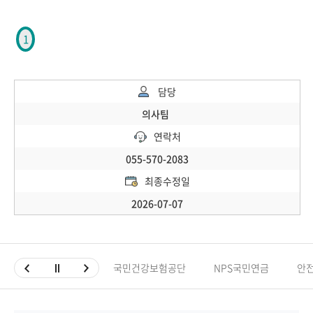
1
담당
의사팀
연락처
055-570-2083
최종수정일
2026-07-07
국민건강보험공단
NPS국민연금
안