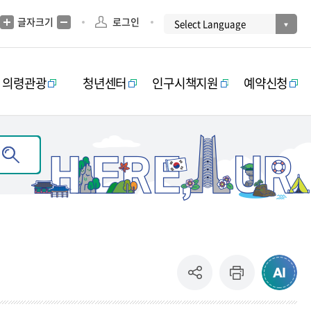
글자크기
로그인
의령관광
청년센터
인구시책지원
예약신청