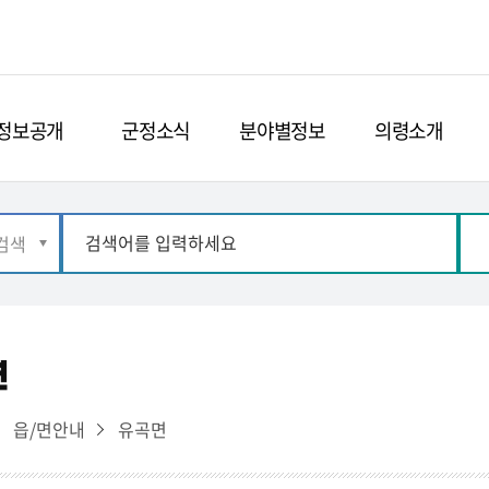
정보공개
군정소식
분야별정보
의령소개
연
읍/면안내
유곡면