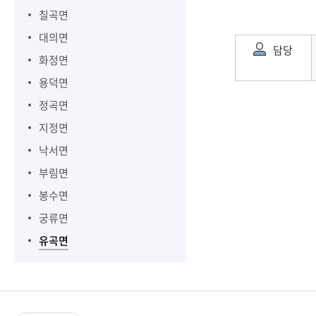
칠곡면
대의면
담당
화정면
용덕면
정곡면
지정면
낙서면
부림면
봉수면
궁류면
유곡면