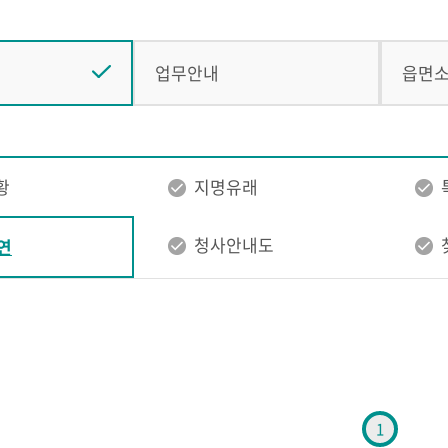
업무안내
읍면
황
지명유래
청사안내도
연
1