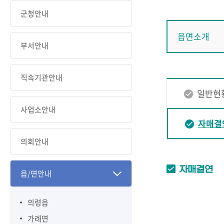
군청안내
읍면소개
부서안내
직속기관안내
일반현
사업소안내
자매결
의회안내
자매결연
읍/면안내
의령읍
가례면