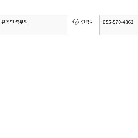
유곡면 총무팀
연락처
055-570-4862