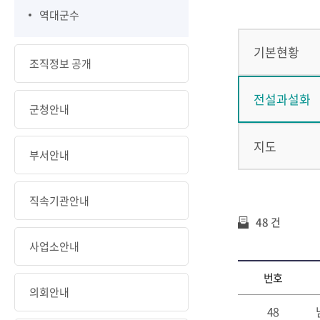
역대군수
기본현황
조직정보 공개
전설과설화
군청안내
지도
부서안내
직속기관안내
48 건
사업소안내
번호
의회안내
48