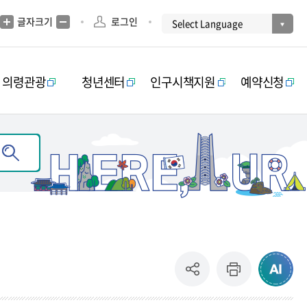
글자크기
로그인
의령관광
청년센터
인구시책지원
예약신청