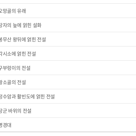
오망골의 유래
장자의 늪에 얽힌 설화
봉무산 왕뒤에 얽힌 전설
각시소에 얽힌 전설
구부렁이의 전설
황소골의 전설
정수암과 활빈도에 얽힌 전설
장군 바위의 전설
명경대