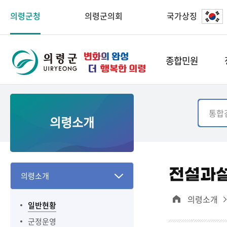
의령군청
의령군의회
국가상징
종합민원
의령소개
전설과
의령소개
의령소개
일반현황
군정운영