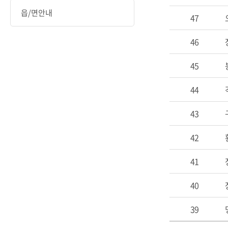
읍/면안내
47
46
45
44
43
42
41
40
39