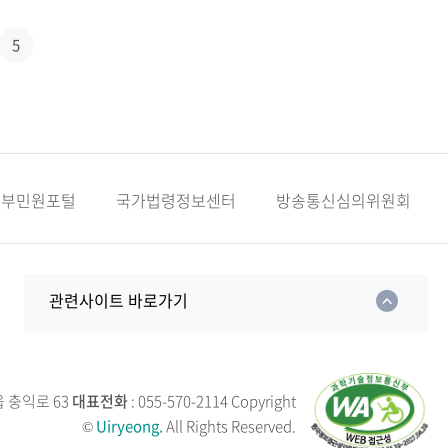
5
정부민원포털
국가법령정보센터
방송통신심의위원회
관련사이트 바로가기
읍 충익로 63
대표전화
: 055-570-2114
Copyright
©
Uiryeong.
All Rights Reserved.