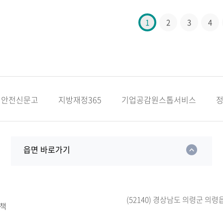
1
2
3
4
안전신문고
지방재정365
기업공감원스톱서비스
읍면 바로가기
(52140) 경상남도 의령군 의령
책