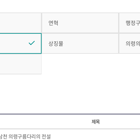
연혁
행정
상징물
의령
제목
남천 의령구름다리의 전설