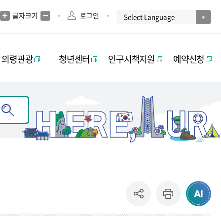
글자크기
로그인
의령관광
청년센터
인구시책지원
예약신청