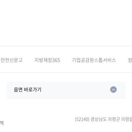
안전신문고
지방재정365
기업공감원스톱서비스
읍면 바로가기
(52140) 경상남도 의령군 의령
책