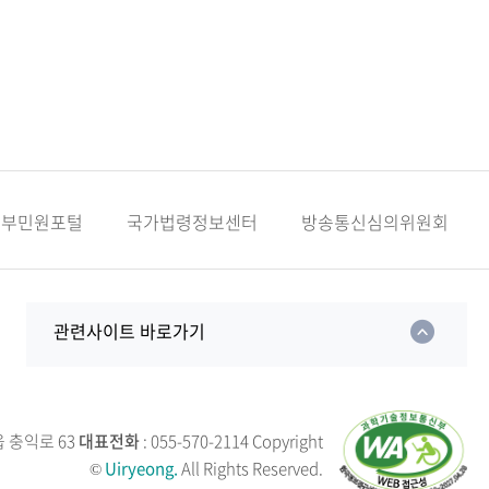
정부민원포털
국가법령정보센터
방송통신심의위원회
관련사이트 바로가기
읍 충익로 63
대표전화
: 055-570-2114
Copyright
©
Uiryeong.
All Rights Reserved.