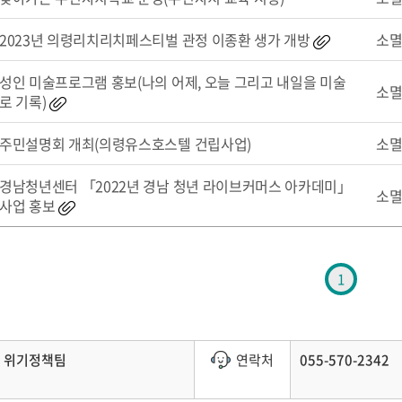
2023년 의령리치리치페스티벌 관정 이종환 생가 개방
소
성인 미술프로그램 홍보(나의 어제, 오늘 그리고 내일을 미술
소
로 기록)
주민설명회 개최(의령유스호스텔 건립사업)
소
경남청년센터 「2022년 경남 청년 라이브커머스 아카데미」
소
사업 홍보
1
위기정책팀
연락처
055-570-2342