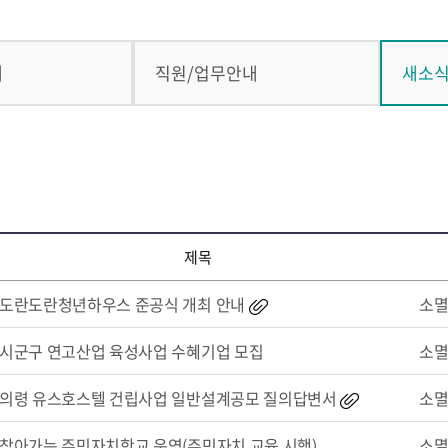
내
직원/업무안내
새소
제목
도란도란청년하우스 준공식 개최 안내
소
시군구 연고산업 육성사업 수혜기업 모집
소
의령 유스호스텔 건립사업 일반설계공모 질의답변서
소
찾아가는 주민자치학교 운영(주민자치 교육 시행)
소