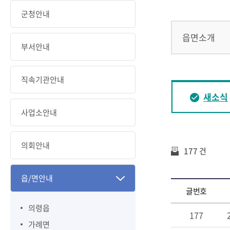
군청안내
읍면소개
부서안내
직속기관안내
새소식
사업소안내
의회안내
177 건
읍/면안내
글번호
의령읍
177
가례면