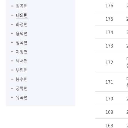
176
칠곡면
대의면
175
화정면
174
용덕면
정곡면
173
지정면
낙서면
172
부림면
봉수면
171
궁류면
유곡면
170
169
168