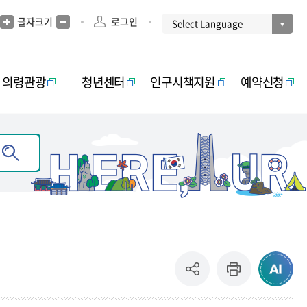
글자크기
로그인
의령관광
청년센터
인구시책지원
예약신청