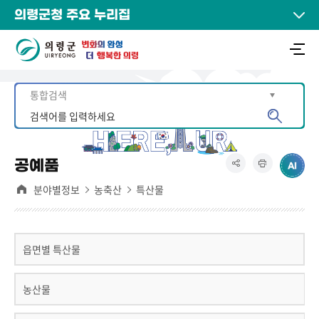
의령군청 주요 누리집
공예품
분야별정보
농축산
특산물
읍면별 특산물
농산물