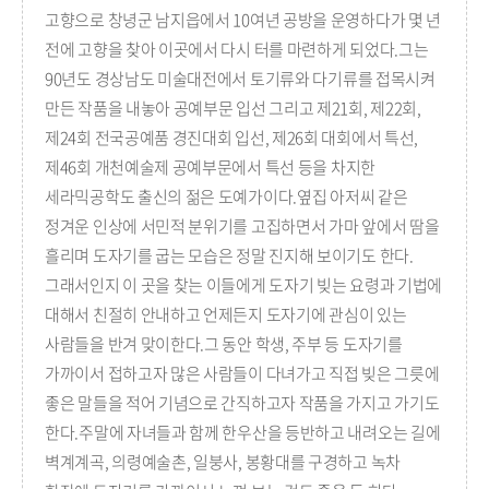
고향으로 창녕군 남지읍에서 10여년 공방을 운영하다가 몇 년
전에 고향을 찾아 이곳에서 다시 터를 마련하게 되었다.그는
90년도 경상남도 미술대전에서 토기류와 다기류를 접목시켜
만든 작품을 내놓아 공예부문 입선 그리고 제21회, 제22회,
제24회 전국공예품 경진대회 입선, 제26회 대회에서 특선,
제46회 개천예술제 공예부문에서 특선 등을 차지한
세라믹공학도 출신의 젊은 도예가이다.옆집 아저씨 같은
정겨운 인상에 서민적 분위기를 고집하면서 가마 앞에서 땀을
흘리며 도자기를 굽는 모습은 정말 진지해 보이기도 한다.
그래서인지 이 곳을 찾는 이들에게 도자기 빚는 요령과 기법에
대해서 친절히 안내하고 언제든지 도자기에 관심이 있는
사람들을 반겨 맞이한다.그 동안 학생, 주부 등 도자기를
가까이서 접하고자 많은 사람들이 다녀가고 직접 빚은 그릇에
좋은 말들을 적어 기념으로 간직하고자 작품을 가지고 가기도
한다.주말에 자녀들과 함께 한우산을 등반하고 내려오는 길에
벽계계곡, 의령예술촌, 일붕사, 봉황대를 구경하고 녹차