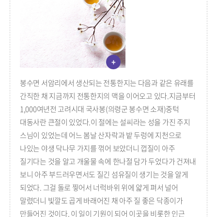
+
봉수면 서암리에서 생산되는 전통한지는 다음과 같은 유래를
간직한 채 지금까지 전통한지의 맥을 이어오고 있다.지금부터
1,000여년전 고려시대 국사봉(의령군 봉수면 소재)중턱
대동사란 큰절이 있었다.이 절에는 설씨라는 성을 가진 주지
스님이 있었는데 어느 봄날 산자락과 밭 두렁에 지천으로
나있는 야생 닥나무 가지를 꺾어 보았더니 껍질이 아주
질기다는 것을 알고 개울물 속에 한나절 담가 두었다가 건져내
보니 아주 부드러우면서도 질긴 섬유질이 생기는 것을 알게
되었다. 그걸 돌로 찧어서 너럭바위 위에 얇게 펴서 널어
말렸더니 빛깔도 곱게 바래어진 채 아주 질 좋은 닥종이가
만들어진 것이다. 이 일이 기원이 되어 이곳을 비롯한 인근