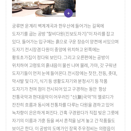
+
궁류면 운계리 벽계계곡과 한우산에 들어가는 길목에
도자기를 굽는 공방 "찰비다원(진보도자기)"이 자리를 잡고
있다. 들어가는 입구에는 흙으로 구운 장승이 양켠에 서있으며
도자기 전시장겸 다원이 중앙에 위치하고 왼쪽에는
황토초가집이 정다워 보인다. 그리고 오른편에는 공방이
위치하여 고령토의 흙내음이 물씬 나며 물레, 가마, 갓 구워낸
도자기들이 먼저 눈에 들어온다.전시장에는 찻잔, 전등, 촛대,
막사발 및 다기, 식기 등 생활도자기와 분청사기 등 작품
도자기가 천여 점이 전시되어 있고 구경하는 동안 항상
전통국악과 현대음악이 어우러진 "신(新)국악"의 멜로디가
잔잔히 흐름과 동시에 전통차를 다루는 다원을 겸하고 있어
녹차향이 은은하게 퍼진다. 간혹 구경왔다가 직접 빚은 그릇에
자기의 이름과 가훈 등을 써서 흔적을 남겨 놓고 간 작품들도
보이곤 한다. 이 공방의 도예가인 장목 주우정씨는 의령읍이