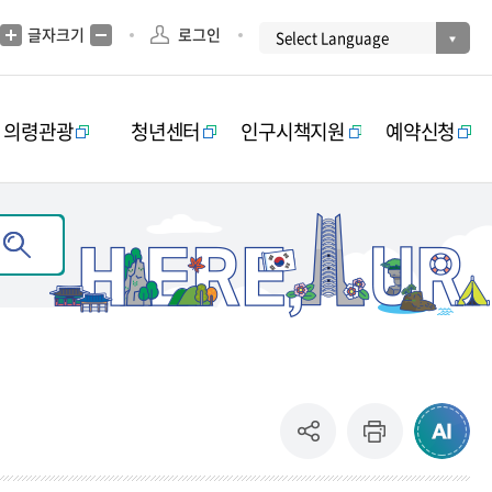
글자크기
로그인
의령관광
청년센터
인구시책지원
예약신청