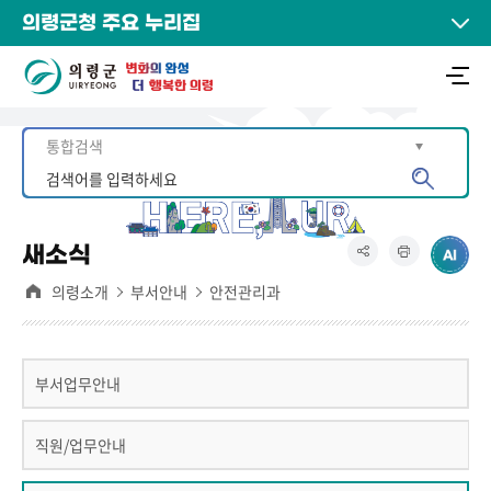
의령군청 주요 누리집
새소식
의령소개
부서안내
안전관리과
부서업무안내
직원/업무안내