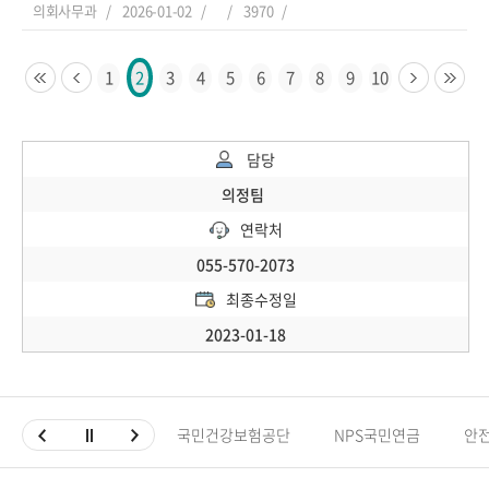
의회사무과
2026-01-02
3970
1
3
4
5
6
7
8
9
10
2
담당
의정팀
연락처
055-570-2073
최종수정일
2023-01-18
국민건강보험공단
NPS국민연금
안