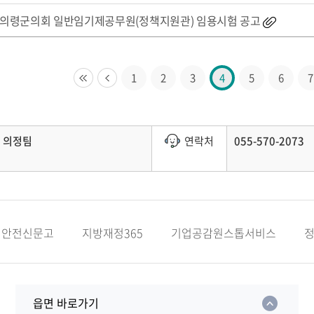
의령군의회 일반임기제공무원(정책지원관) 임용시험 공고
1
2
3
4
5
6
7
의정팀
연락처
055-570-2073
안전신문고
지방재정365
기업공감원스톱서비스
읍면 바로가기