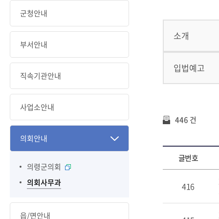
군청안내
소개
부서안내
입법예고
직속기관안내
사업소안내
446 건
의회안내
글번호
의령군의회
의회사무과
416
읍/면안내