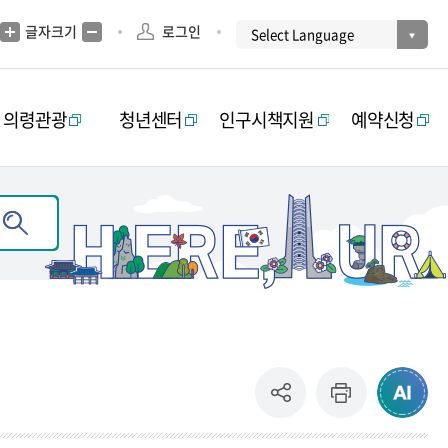
글자크기
로그인
의령관광
청년센터
인구시책지원
예약신청