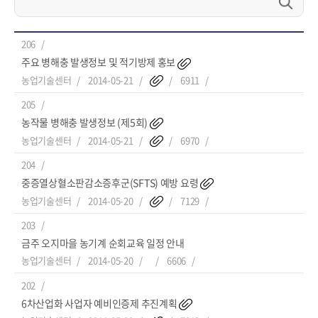
206
주요 병해충 발생정보 및 적기방제 홍보
농업기술센터
2014-05-21
6911
205
농작물 병해충 발생정보 (제5회)
농업기술센터
2014-05-21
6970
204
중증열상혈소판감소증후군(SFTS) 예방 요령
농업기술센터
2014-05-20
7129
203
금주 오지마을 농기계 순회교육 일정 안내
농업기술센터
2014-05-20
6606
202
6차산업화 사업자 예비인증제 추진계획