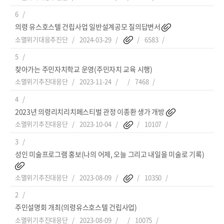
6
의령 유스호스텔 건립사업 일반설계공모 질의답변서
소멸위기대응추진단
2024-03-29
6583
5
찾아가는 주민자치학교 운영(주민자치 교육 시행)
소멸위기추진대응단
2023-11-24
7468
4
2023년 의령리치리치페스티벌 관정 이종환 생가 개방
소멸위기추진대응단
2023-10-04
10107
3
성인 미술프로그램 홍보(나의 어제, 오늘 그리고 내일을 미술로 기록)
소멸위기추진대응단
2023-08-09
10350
2
주민설명회 개최(의령유스호스텔 건립사업)
소멸위기추진대응단
2023-08-09
10075