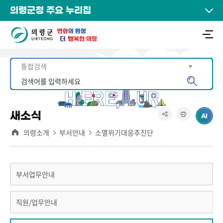
의령군청 주요 누리집
새소식
의령소개
부서안내
소멸위기대응추진단
부서업무안내
직원/업무안내