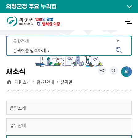
의령군청 주요 누리집
새소식
의령소개
읍/면안내
칠곡면
읍면소개
업무안내