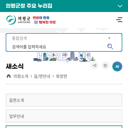
의령군청 주요 누리집
새소식
의령소개
읍/면안내
화정면
읍면소개
업무안내