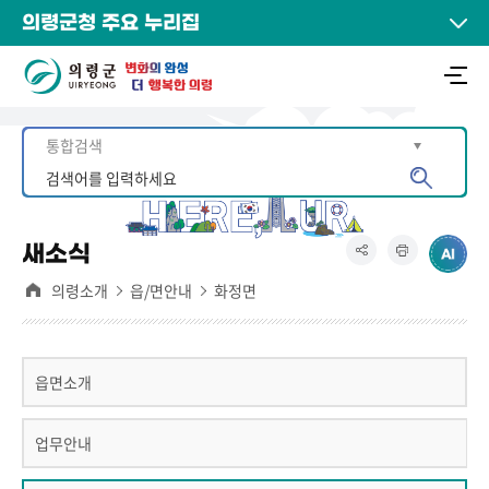
의령군청 주요 누리집
새소식
의령소개
읍/면안내
화정면
읍면소개
업무안내