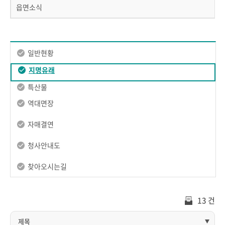
읍면소식
일반현황
지명유래
특산물
역대면장
자매결연
청사안내도
찾아오시는길
13 건