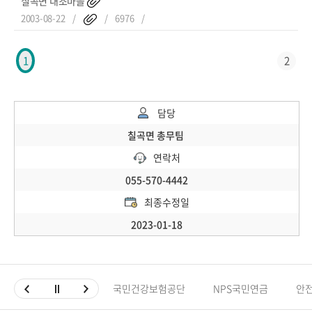
칠곡면 내조마을
2003-08-22
6976
2
1
담당
칠곡면 총무팀
연락처
055-570-4442
최종수정일
2023-01-18
국민건강보험공단
NPS국민연금
안