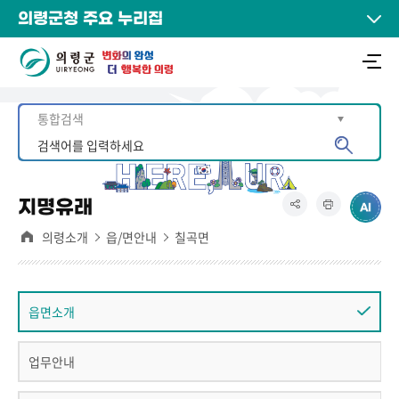
의령군청 주요 누리집
지명유래
의령소개
읍/면안내
칠곡면
읍면소개
업무안내