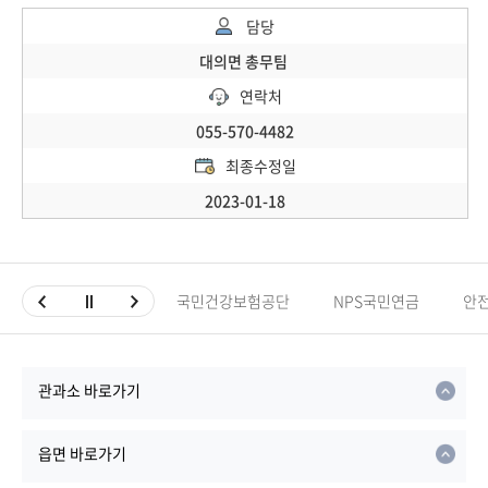
담당
대의면 총무팀
연락처
055-570-4482
최종수정일
2023-01-18
국민건강보험공단
NPS국민연금
안
관과소 바로가기
읍면 바로가기