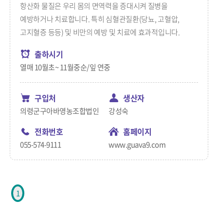
항산화 물질은 우리 몸의 면역력을 증대시켜 질병을
예방하거나 치료합니다. 특히 심혈관질환(당뇨, 고혈압,
고지혈증 등등) 및 비만의 예방 및 치료에 효과적입니다.
출하시기
열매 10월초~ 11월중순/잎 연중
구입처
생산자
의령군구아바영농조합법인
강성숙
전화번호
홈페이지
055-574-9111
www.guava9.com
1