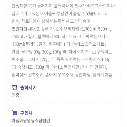
합성착향로)가 들어가지 않아 체내에 흡수가 빠르고 아토피나
알레르기가 있는 아이들도 부담없이 즐길 수 있습니다. 라.
변비, 장트러블이 심하신 분들께서 드시면 속이
편안해집니다. 2. 종류 가. 순수오리지널 : 1,000ml, 500ml,
150ml // 딸기, 블루베리 500ml, 150ml 나. 짜먹는요거트 :
100ml(플레인, 딸기, 블루베리) 다. 야베스 그릭요거트 :
가당, 무가당 90g, 300g, 500g 라. 야베스 치즈 □ 구워먹는
퀘소블라코치즈 120g □ 쭉쭉 찢어먹는 스트링치즈 100g
□ 숙성치즈 : 100g 마. 야베스 목장체험 : 카나페 만들기,
엄마젖소 건초주기, 송아지 우유주지, 농촌체험, 뻥튀기 체험
출하시기
연중
구입처
아침마당영농조합법인