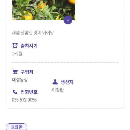
+
새콤 달콤한 맛이 뛰어남
출하시기
1~2월
구입처
대성농장
생산자
이창환
전화번호
055-572-9056
대의면