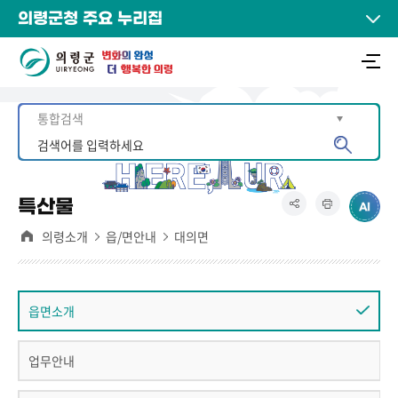
의령군청 주요 누리집
특산물
의령소개
읍/면안내
대의면
읍면소개
업무안내