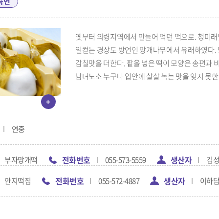
곡면
옛부터 의령지역에서 만들어 먹던 떡으로. 청미
일컫는 경상도 방언인 망개나무에서 유래하였다. 망
감칠맛을 더한다. 팥을 넣은 떡이 모양은 송편과
남녀노소 누구나 입안에 살살 녹는 맛을 잊지 못
+
연중
전화번호
생산자
부자망개떡
055-573-5559
김
전화번호
생산자
안지떡집
055-572-4887
이하