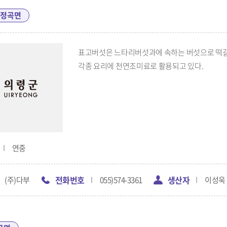
정곡면
표고버섯은 느타리버섯과에 속하는 버섯으로 떡갈
각종 요리에 천연조미료로 활용되고 있다.
연중
전화번호
생산자
(주)다부
055)574-3361
이성욱