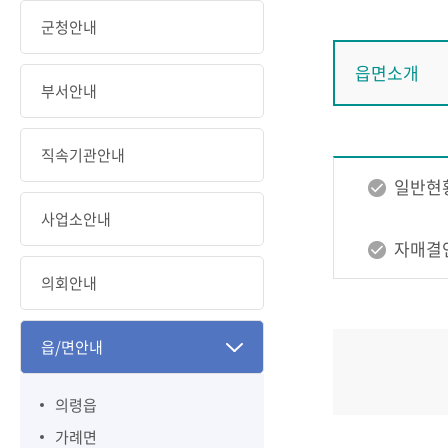
군청안내
읍면소개
부서안내
직속기관안내
일반현
사업소안내
자매결
의회안내
읍/면안내
의령읍
가례면