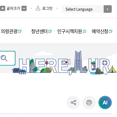
글자크기
로그인
의령관광
청년센터
인구시책지원
예약신청