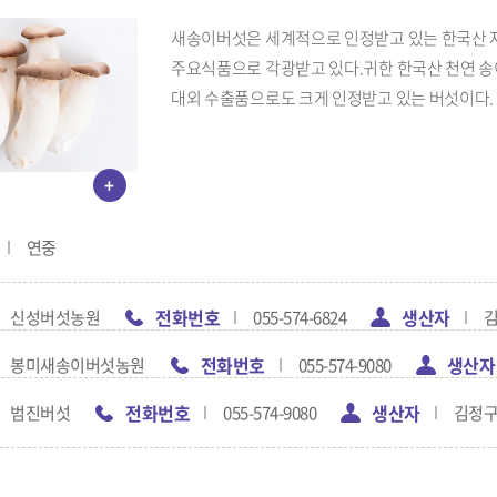
새송이버섯은 세계적으로 인정받고 있는 한국산 
주요식품으로 각광받고 있다.귀한 한국산 천연 송
대외 수출품으로도 크게 인정받고 있는 버섯이다.
+
연중
전화번호
생산자
신성버섯농원
055-574-6824
전화번호
생산자
봉미새송이버섯농원
055-574-9080
전화번호
생산자
범진버섯
055-574-9080
김정