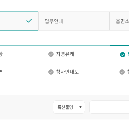
업무안내
읍면
황
지명유래
연
청사안내도