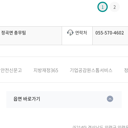
1
2
정곡면 총무팀
연락처
055-570-4602
안전신문고
지방재정365
기업공감원스톱서비스
읍면 바로가기
(52140) 경상남도 의령군 의령