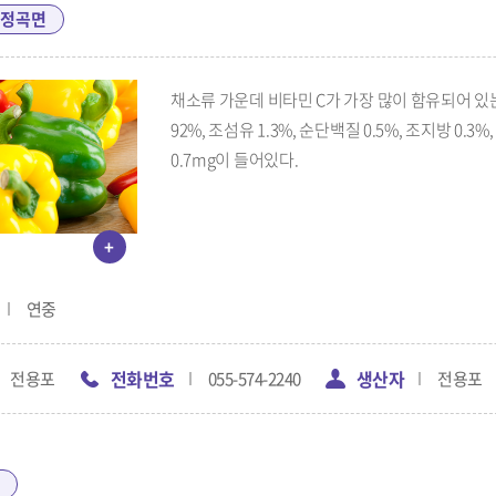
정곡면
채소류 가운데 비타민 C가 가장 많이 함유되어 있는
92%, 조섬유 1.3%, 순단백질 0.5%, 조지방 0.3
0.7mg이 들어있다.
+
연중
전화번호
생산자
전용포
055-574-2240
전용포