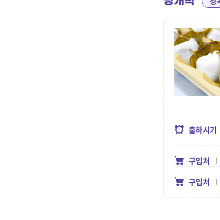
망개떡
정
출하시기
구입처
구입처