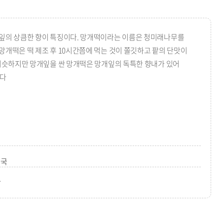
래잎의 상큼한 향이 특징이다. 망개떡이라는 이름은 청미래나무를
개떡은 떡 제조 후 10시간쯤에 먹는 것이 쫄깃하고 팥의 단맛이
 비슷하지만 망개잎을 싼 망개떡은 망개잎의 독특한 향내가 있어
한다
성국
담