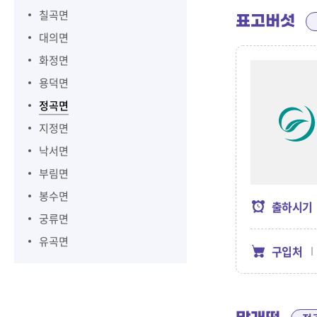
칠곡면
표고버섯
대의면
화정면
용덕면
정곡면
지정면
낙서면
부림면
봉수면
출하시기
궁류면
유곡면
구입처