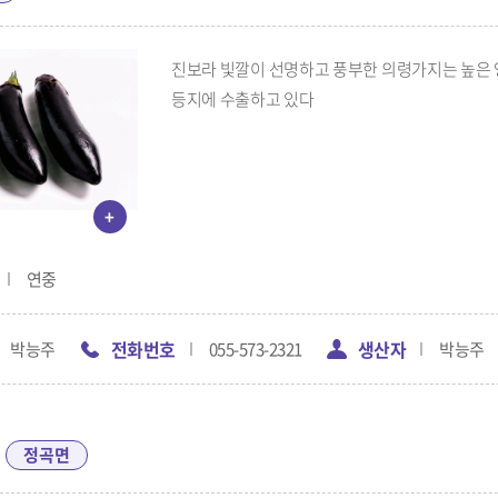
진보라 빛깔이 선명하고 풍부한 의령가지는 높은 
등지에 수출하고 있다
+
연중
전화번호
생산자
박능주
055-573-2321
박능주
정곡면