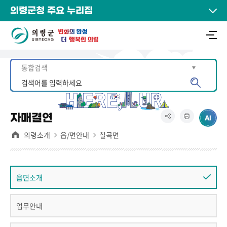
의령군청 주요 누리집
자매결연
의령소개
읍/면안내
칠곡면
읍면소개
업무안내