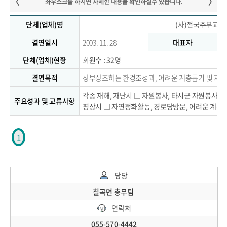
단체(업체)명
(사)전국주부교실
결연일시
2003. 11. 28
대표자
오
단체(업체)현황
회원수 : 32명
결연목적
상부상조하는 환경조성과, 어려운 계층돕기 및 자
각종 재해, 재난시 □ 자원봉사, 타시군 자원봉사안
주요성과 및 교류사항
평상시 □ 자연정화활동, 경로당방문, 어려운 계층
1
담당
칠곡면 총무팀
연락처
055-570-4442