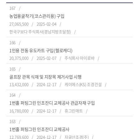
167
농업용굴착기(코스관리용) 구입
27,065,500
2025-02-04
한국구보다 주식회사(경남지방조달청)
166
1인용 전동 유도카트 구입(헬로캐디)
20,375,000
2025-02-07
주식회사 아이로바
165
골프장 관목 식재 및 지장목 제거사업 시행
13,432,000
2024-12-17
케이에스(KS) 조경건설
164
1번홀 퍼팅그린 인조잔디 교체공사 관급자재 구입
16,780,000
2024-12-17
휴그린매트
163
1번홀 퍼팅그린 인조잔디 교체공사
12,769,600
2024-12-17
자굴산조경(주)