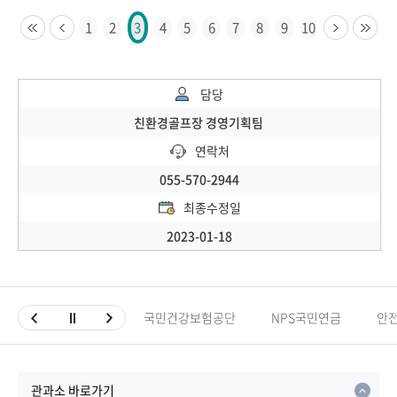
1
2
4
5
6
7
8
9
10
3
담당
친환경골프장 경영기획팀
연락처
055-570-2944
최종수정일
2023-01-18
국민건강보험공단
NPS국민연금
안
관과소 바로가기