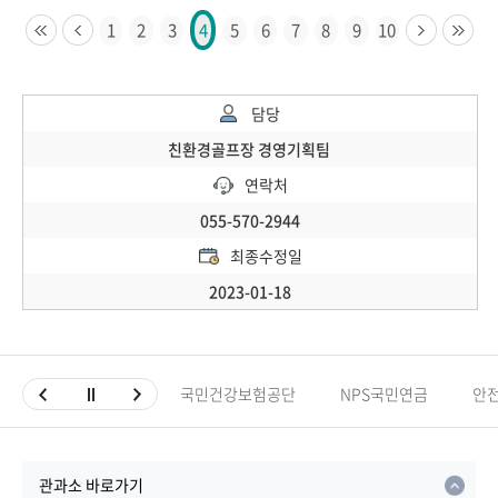
1
2
3
5
6
7
8
9
10
4
담당
친환경골프장 경영기획팀
연락처
055-570-2944
최종수정일
2023-01-18
국민건강보험공단
NPS국민연금
안
관과소 바로가기