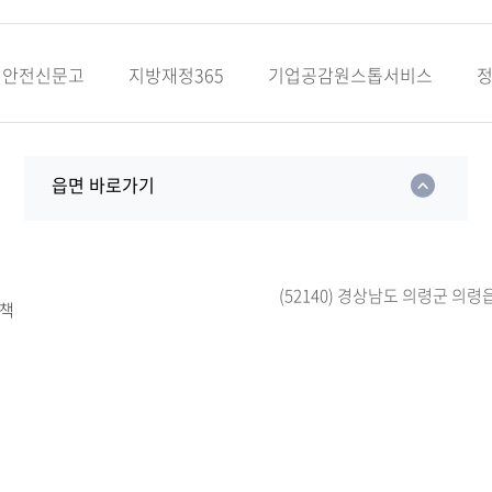
안전신문고
지방재정365
기업공감원스톱서비스
읍면 바로가기
(52140) 경상남도 의령군 의령
책