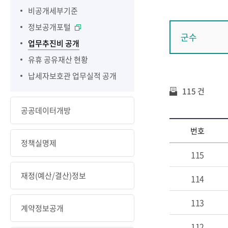
비공개세부기준
정보공개포털
군수
업무추진비 공개
유휴 공유재산 현황
납세자보호관 업무실적 공개
115 건
공공데이터개방
번호
정책실명제
115
재정(예산/결산)정보
114
113
계약정보공개
112