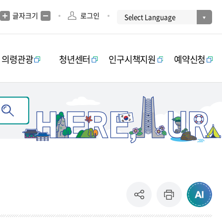
글자크기
로그인
의령관광
청년센터
인구시책지원
예약신청