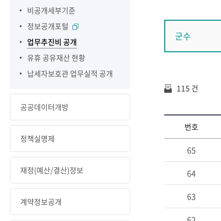
비공개세부기준
정보공개포털
군수
업무추진비 공개
유휴 공유재산 현황
납세자보호관 업무실적 공개
115 건
공공데이터개방
번호
정책실명제
65
재정(예산/결산)정보
64
63
계약정보공개
62