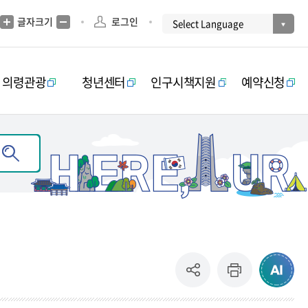
글자크기
로그인
의령관광
청년센터
인구시책지원
예약신청