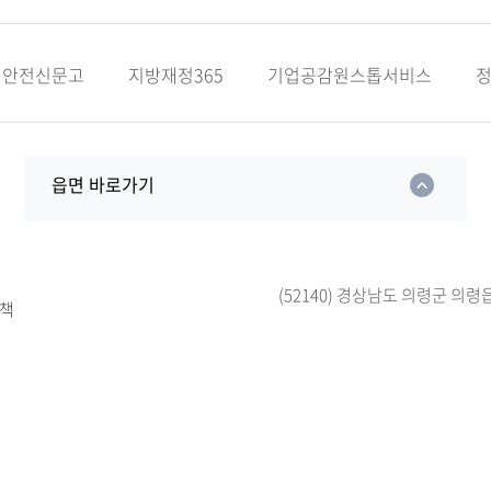
안전신문고
지방재정365
기업공감원스톱서비스
읍면 바로가기
(52140) 경상남도 의령군 의령
책