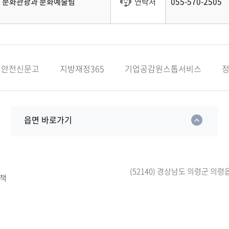
문화관광과 문화예술팀
연락처
055-570-2505
안전신문고
지방재정365
기업공감원스톱서비스
읍면 바로가기
(52140) 경상남도 의령군 의령
책