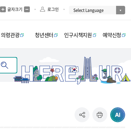
글자크기
로그인
의령관광
청년센터
인구시책지원
예약신청