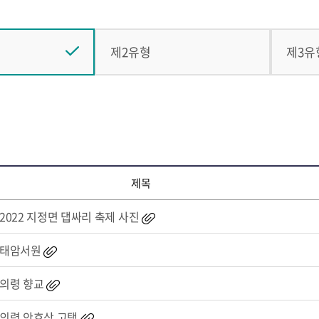
제2유형
제3유
제목
2022 지정면 댑싸리 축제 사진
태암서원
의령 향교
의령 안호상 고택