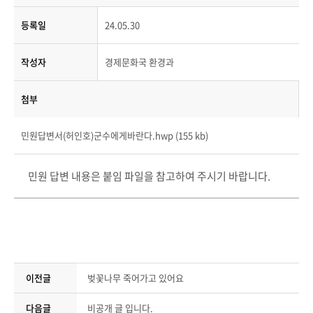
등록일
24.05.30
작성자
경제문화국 환경과
첨부
민원답변서(허인호)군수에게바란다.hwp (155 kb)
민원 답변 내용은 붙임 파일을 참고하여 주시기 바랍니다.
이전글
벚꽃나무 죽어가고 있어요
다음글
비공개 글 입니다.