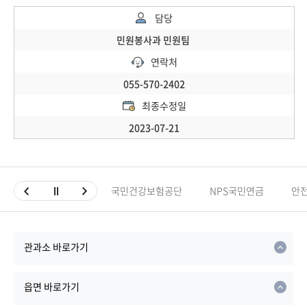
담당
민원봉사과 민원팀
연락처
055-570-2402
최종수정일
2023-07-21
국민건강보험공단
NPS국민연금
안
관과소 바로가기
읍면 바로가기