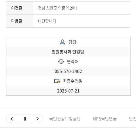
이전글
전남 신안군 의문의 2패!
다음글
대단합니다
담당
민원봉사과 민원팀
연락처
055-570-2402
최종수정일
2023-07-21
국민건강보험공단
NPS국민연금
안