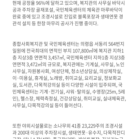
현재 공정율 96%에 달하고 있으며, 복지관의 사무실 바닥시
공과 주차장 골재포설, 국민체육센터의 체육관 마루바닥이
완료 중에 있고 조경시설로 진입로 블록포장과 생태연못 경
관석 설치 등 한창 마무리 공사가 진행 중이다.
종합사회복지관 및 국민체육센터는 의령읍 서동리 564번지
일원에 전국최대의 면적인 부지 107,800㎡에 복지관 지하1
층 지상3층 연면적 3,457㎡, 국민체육센터 지하1층 지상3층
연면적 3,472㎡의 규모로, 복지관에는 기계실, 사무실, 노인
사무실, 자원봉사회, 여성단체, 청소년상담실, 의상제작실,
이·미용실, 휴게실, 노래방, 취미교실, 요리교실, 정보화교
실, 도서관, 다목적강의실 등이 다양한 시설이 입주되며, 국
민체육센터는 기계·전기실, 샤워·탈의실, 수영장(25m, 5레
인), 헬스장, 체력측정실, 건강상담실, 취미교실, 실내체육관,
사무실, 다목적강의실 등이 들어선다.
또한 야외시설물로는 소나무외 41종 23,229주의 조경시설
과 200대 이상의 주차장시설, 생태연못·유수지, 다목적잔디