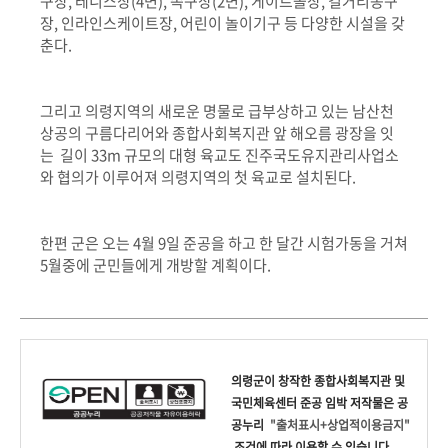
구장, 테니스장(4면), 족구장(2면), 게이트볼장, 길거리농구
장, 인라인스케이트장, 어린이 놀이기구 등 다양한 시설을 갖
춘다.
그리고 의령지역의 새로운 명물로 급부상하고 있는 남산천
상공의 구름다리어와 종합사회복지관 앞 해오름 광장을 잇
는 길이 33m 규모의 대형 육교도 진주국도유지관리사업소
와 협의가 이루어져 의령지역의 첫 육교로 설치된다.
한편 군은 오는 4월 9일 준공을 하고 한 달간 시험가동을 거쳐
5월중에 군민들에게 개방할 계획이다.
의령군
이 창작한
종합사회복지관 및
국민체육센터 준공 임박
저작물은 공
공누리
"출처표시+상업적이용금지"
조건에 따라 이용할 수 있습니다.