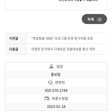
이전글
“뱃살탈출 3060” 프로그램 운영 참가자들 호응
다음글
의령천 둔치에서 다채로운 정월대보름 행사 개최
담당
홍보팀
연락처
055-570-2744
최종수정일
2023-01-18