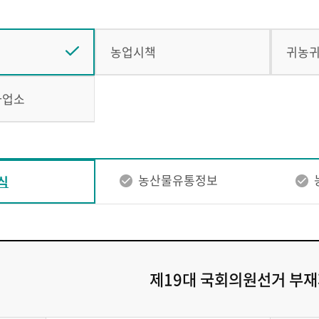
농업시책
귀농
사업소
농산물유통정보
식
제19대 국회의원선거 부