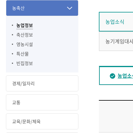
농축산
농업소식
농업정보
축산정보
농기계임대
영농시설
특산물
빈집정보
농업소
경제/일자리
교통
교육/문화/체육