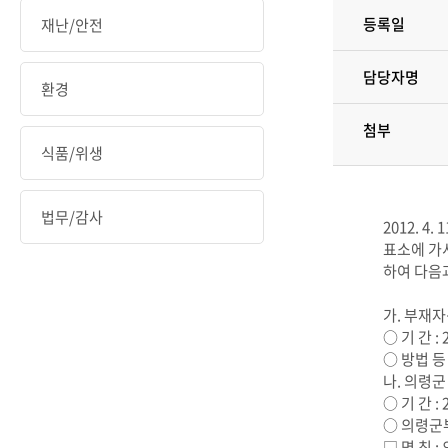
등록일
재난/안전
담당자명
환경
첨부
식품/위생
법무/감사
2012. 
표소에 가
하여 다음
가. 부재
○ 기 간 : 2
○ 방법 등
나. 의령
○ 기 간 : 2
○ 의령
□ 명 칭