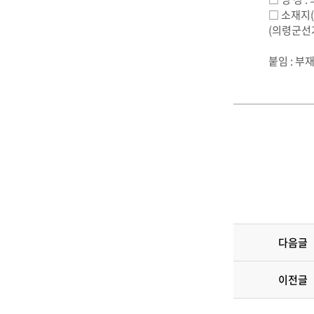
□ 소재지(
(의령군선
붙임 : 부
다음글
이전글