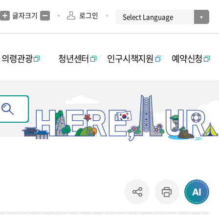
글자크기
로그인
의령관광
청년센터
인구시책지원
예약신청