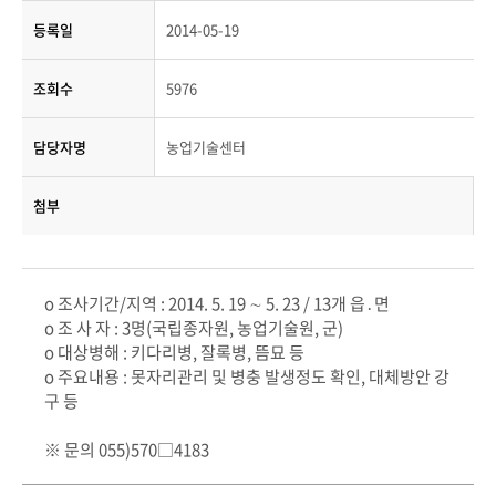
등록일
2014-05-19
조회수
5976
담당자명
농업기술센터
첨부
o 조사기간/지역 : 2014. 5. 19 ∼ 5. 23 / 13개 읍․면
o 조 사 자 : 3명(국립종자원, 농업기술원, 군)
o 대상병해 : 키다리병, 잘록병, 뜸묘 등
o 주요내용 : 못자리관리 및 병충 발생정도 확인, 대체방안 강
구 등
※ 문의 055)570□4183