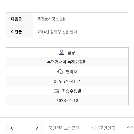
다음글
주간농사정보 6호
이전글
2014년 장학생 선발 안내
담당
농업정책과 농정기획팀
연락처
055-570-4114
최종수정일
2023-01-18
국민건강보험공단
NPS국민연금
안