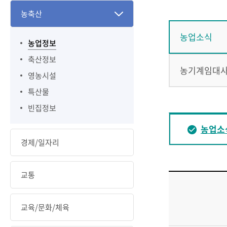
농축산
농업소식
농업정보
축산정보
농기계임대
영농시설
특산물
빈집정보
농업소
경제/일자리
교통
교육/문화/체육