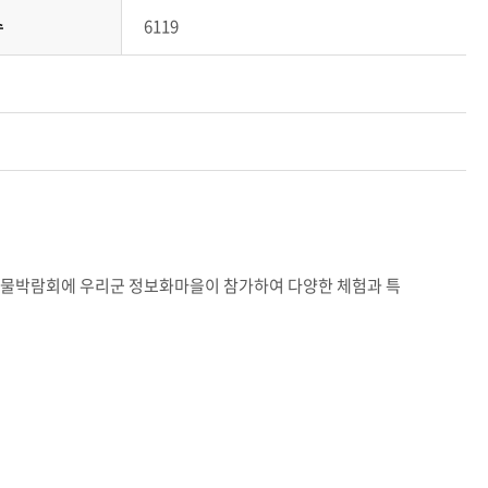
수
6119
남특산물박람회에 우리군 정보화마을이 참가하여 다양한 체험과 특