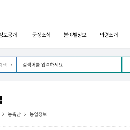
정보공개
군정소식
분야별정보
의령소개
식
농축산
농업정보