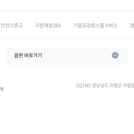
안전신문고
지방재정365
기업공감원스톱서비스
읍면 바로가기
(52140) 경상남도 의령군 의령
책