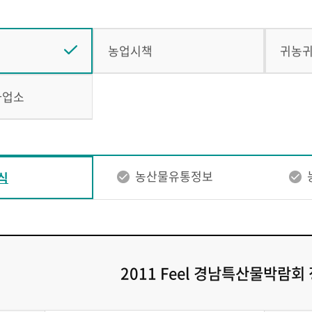
농업시책
귀농
사업소
농산물유통정보
식
2011 Feel 경남특산물박람