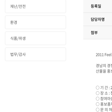
등록일
재난/안전
담당자명
환경
첨부
식품/위생
법무/감사
2011 F
경남의 경
산물을 홍
○ 기 간 : 
○ 장 소 
○ 참여마
○ 홍보품목
○ 문 의 