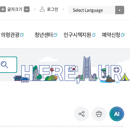
글자크기
로그인
의령관광
청년센터
인구시책지원
예약신청