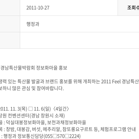
2011-10-27
조회
행정과
eel 경남특산물박람회 정보화마을 홍보
쟁력 있는 특산물 발굴과 브랜드 홍보를 위해 개최하는 2011 Feel 경
보하니 많은 관심 및 참여바랍니다.
2011. 11. 3(목) □ 11. 6(일)〈4일간〉
: 창원 컨벤션센터(경남 창원시 소재)
을 : 덕실대봉정보화마을, 보천과채정보화마을
 : 창밤, 대봉감, 버섯, 메추리알, 참또롱요구르트 등, 체험프로그램 안내
처 : 행정과 정보통신담당(055□570□2224)