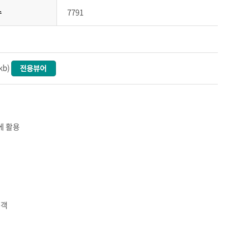
수
7791
b)
에 활용
고객