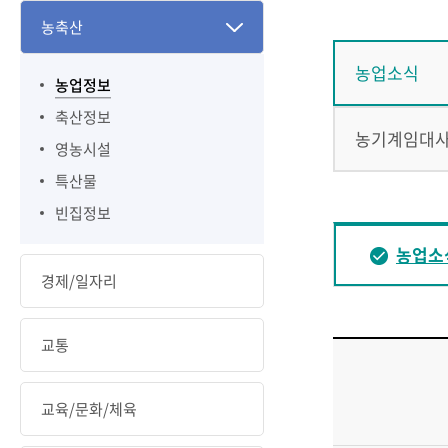
농축산
농업소식
농업정보
축산정보
농기계임대
영농시설
특산물
빈집정보
농업소
경제/일자리
교통
교육/문화/체육