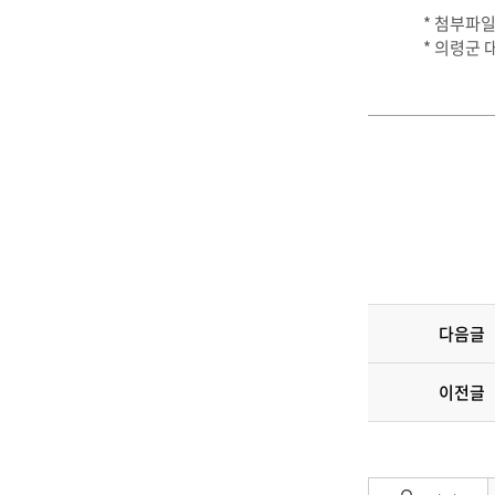
* 첨부파
* 의령군 
다음글
이전글