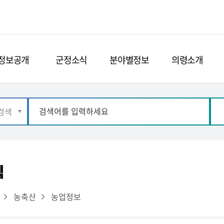
정보공개
군정소식
분야별정보
의령소개
식
농축산
농업정보