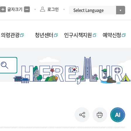
글자크기
로그인
의령관광
청년센터
인구시책지원
예약신청