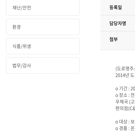
등록일
재난/안전
담당자명
환경
첨부
식품/위생
법무/감사
(도로명주
2014년
o 기간 : 201
o 장소 : 
우체국 (
편의점(C
o 대상 :
o 경품 :