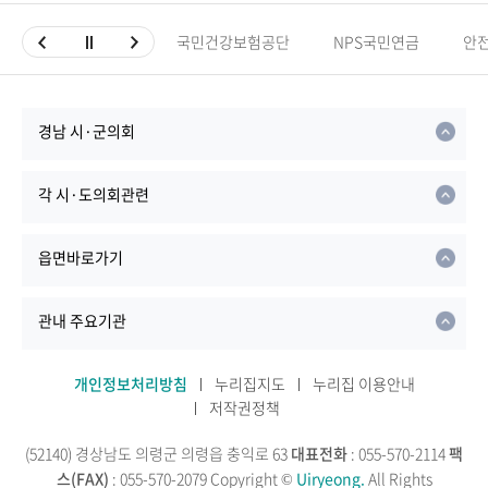
국민건강보험공단
NPS국민연금
안
경남 시·군의회
각 시·도의회관련
읍면바로가기
관내 주요기관
개인정보처리방침
누리집지도
누리집 이용안내
저작권정책
(52140) 경상남도 의령군 의령읍 충익로 63
대표전화
: 055-570-2114
팩
스(FAX)
: 055-570-2079
Copyright ©
Uiryeong.
All Rights