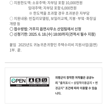
○
지원한도액: 소유주택
:
자부담 포함
10,000
천원
임대주택
:
자부담 포함
6,000
천원
※
한도액을 초과할 경우 초과분은 자부담
○
지원내용
:
빈집리모델링
,
보일러교체
,
지붕
·
부엌
·
화장실
개량 등
○ 접수방법: 거주지 읍면사무소 산업팀에서 신청
○ 신청기한: 2025. 6. 18.(수) 18:00까지(견적서 필수 지참)
붙임 2025년도 귀농귀촌귀향인 주택수리비 지원사업(읍면)
1부. 끝.
의령군
이 창작한
저작물은 공공누
리
"출처표시 + 상업적이용금지 + 변
경금지"
조건에 따라 이용할 수 있습
니다.