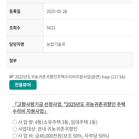
등록일
2025-05-28
조회수
5633
담당자명
농업기술과
첨부
2025년도귀농귀촌귀향인주택수리비지원사업(읍면).hwp (117 kb)
「고향사랑기금 선정사업, "2025년도 귀농귀촌귀향인 주택
수리비 지원사업」
○
사 업 량
: 4
동
(
소유주택
3
동
,
임대주택
1
동
)
○
사업대상
:
관내 귀농귀촌귀향인
○
사 업 비
:
금
40,000
천원
(
보조
50%,
자부담
50%)