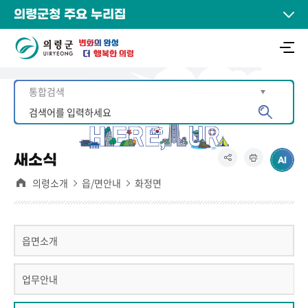
의령군청 주요 누리집
새소식
의령소개
읍/면안내
화정면
읍면소개
업무안내