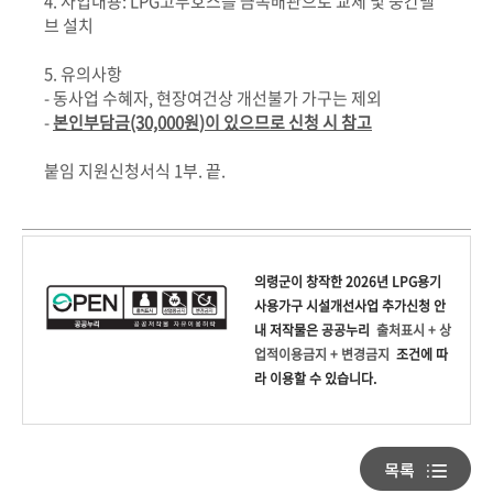
4.
사업내용
: LPG
고무호스를 금속배관으로 교체 및 중간밸
브 설치
5.
유의사항
-
동사업 수혜자
,
현장여건상 개선불가 가구는 제외
-
본인부담금
(30,000
원
)
이 있으므로 신청 시 참고
붙임 지원신청서식
1
부
.
끝
.
의령군
이 창작한
2026년 LPG용기
사용가구 시설개선사업 추가신청 안
내
저작물은 공공누리
출처표시 + 상
업적이용금지 + 변경금지
조건에 따
라 이용할 수 있습니다.