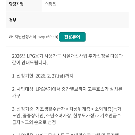
담당자명
의령읍
첨부
지원신청서식.hwp (69 kb)
2026
년
LPG
용기 사용가구 시설개선사업 추가신청을 다음과
같이 안내드립니다.
1.
신청기한
: 2026. 2. 27.(
금
)
까지
2.
사업대상
: LPG
용기에서 중간밸브까지 고무호스가 설치된
가구
3.
선정기준
:
기초생활수급자
>
차상위계층
>
소외계층
(
독거
노인
,
중증장애인
,
소년소녀가장
,
한부모가정
) >
기초연금수
급자
>
그외 순으로 선정