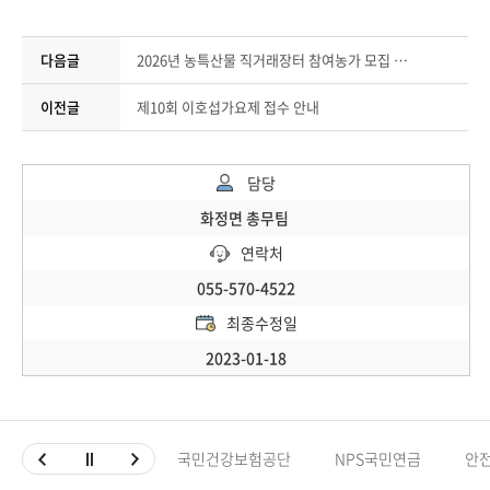
다음글
2026년 농특산물 직거래장터 참여농가 모집 안내
이전글
제10회 이호섭가요제 접수 안내
담당
화정면 총무팀
연락처
055-570-4522
최종수정일
2023-01-18
국민건강보험공단
NPS국민연금
안