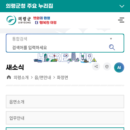
의령군청 주요 누리집
새소식
의령소개
읍/면안내
화정면
읍면소개
업무안내