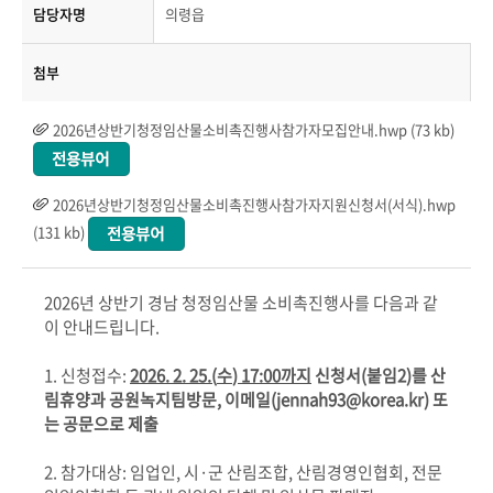
담당자명
의령읍
첨부
2026년상반기청정임산물소비촉진행사참가자모집안내.hwp (73 kb)
2026년상반기청정임산물소비촉진행사참가자지원신청서(서식).hwp
(131 kb)
2026
년 상반기 경남 청정임산물 소비촉진행사를 다음과 같
이 안내드립니다.
1.
신청접수
:
2026. 2. 25.(
수
) 17:00
까지
신청서
(
붙임
2)
를 산
림휴양과 공원녹지팀방문
,
이메일
(jennah93@korea.kr)
또
는 공문으로 제출
2.
참가대상
:
임업인
,
시
·
군 산림조합
,
산림경영인협회
,
전문