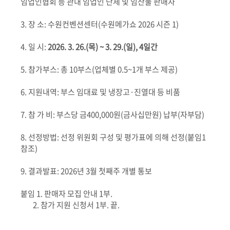
임업인협회 등 관내 임업인 단체 및 임산물 판매자
3.
장 소
:
수원컨벤션센터
(
수원메가쇼
2026
시즌
1)
4.
일 시
:
2026. 3. 26.(
목
) ~ 3. 29.(
일
), 4
일간
5.
참가부스
:
총
10
부스
(
업체별
0.5~1
개 부스 제공
)
6.
지원내역
:
부스 임대료 및 냉장고
·
진열대 등 비품
7.
참 가 비
:
부스당 금
400,000
원
(
금사십만원
)
납부
(
자부담
)
8.
선정방법
:
선정 위원회 구성 및 평가표에 의해 선정
(
붙임
1
참조
)
9.
결과발표
: 2026
년
3
월 첫째주 개별 통보
붙임
1.
판매자 모집 안내
1
부
.
2.
참가 지원 신청서
1
부
.
끝
.