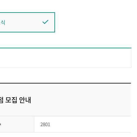
소식
점 모집 안내
수
2801