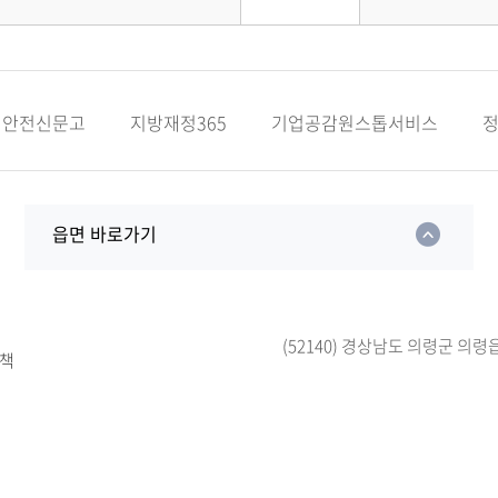
안전신문고
지방재정365
기업공감원스톱서비스
읍면 바로가기
(52140) 경상남도 의령군 의령
책