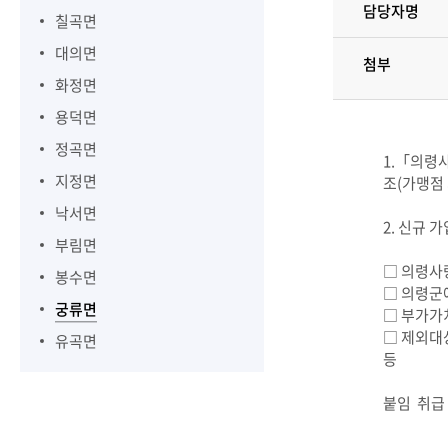
담당자명
칠곡면
대의면
첨부
화정면
용덕면
정곡면
1.「의령사
지정면
조(가맹점 
낙서면
2. 신규
부림면
□ 의령사
봉수면
□ 의령군
궁류면
□ 부가가
□ 제외대
유곡면
등
붙임 취급 