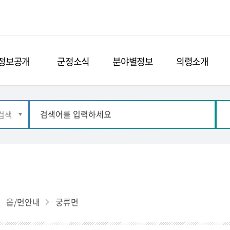
정보공개
군정소식
분야별정보
의령소개
읍/면안내
궁류면