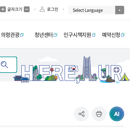
글자크기
로그인
의령관광
청년센터
인구시책지원
예약신청