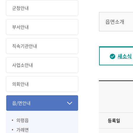
군청안내
읍면소개
부서안내
직속기관안내
새소식
사업소안내
의회안내
읍/면안내
의령읍
등록일
가례면