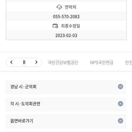
연락처
055-570-2083
최종수정일
2023-02-03
국민건강보험공단
NPS국민연금
안
경남 시·군의회
각 시·도의회관련
읍면바로가기