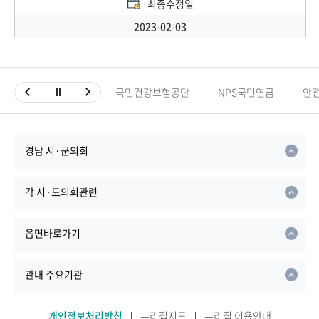
최종수정일
2023-02-03
국민건강보험공단
NPS국민연금
안
경남 시·군의회
각 시·도의회관련
읍면바로가기
관내 주요기관
개인정보처리방침
누리집지도
누리집 이용안내