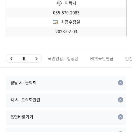
연락처
055-570-2083
최종수정일
2023-02-03
국민건강보험공단
NPS국민연금
안
경남 시·군의회
각 시·도의회관련
읍면바로가기