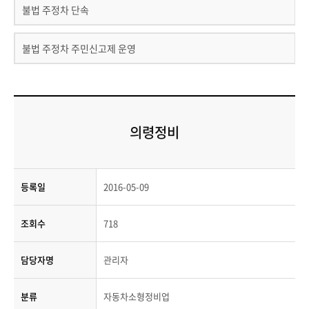
불법 주정차 단속
불법 주정차 주민신고제 운영
의령정비
등록일
2016-05-09
조회수
718
담당자명
관리자
분류
자동차소형정비업