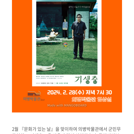
2월 『문화가 있는 날』을 맞이하여 의병박물관에서 군민무