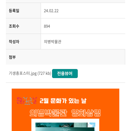
등록일
24.02.22
조회수
894
작성자
의병박물관
첨부
기생충포스터.jpg (727 kb)