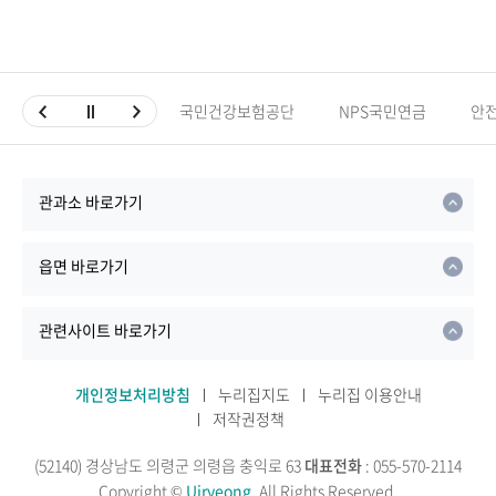
국민건강보험공단
NPS국민연금
안
관과소 바로가기
읍면 바로가기
관련사이트 바로가기
개인정보처리방침
누리집지도
누리집 이용안내
저작권정책
(52140) 경상남도 의령군 의령읍 충익로 63
대표전화
: 055-570-2114
Copyright ©
Uiryeong.
All Rights Reserved.